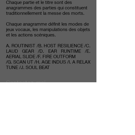
Chaque partie et le titre sont des
anagrammes des parties qui constituent
traditionnellement la messe des morts.
Chaque anagramme définit les modes de
jeux vocaux, les manipulations des objets
et les actions scéniques.
A. ROUTINIST /B. HOST RESILIENCE /C.
LAUD GEAR /D. EAR RUNTIME /E.
AERIAL SLIDE /F. FIRE OUTFORM
/G. SCAN UT /H. AGE INDUS /I. A RELAX
TUNE /J. SOUL BEAT
Contactez-moi
mathevetf@wanadoo.fr
Suivez-moi