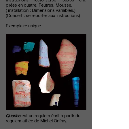
pliées en quatre. Feutres, Mousse.
( installation : Dimensions variables.)
(Concert : se reporter aux instructions)
Exemplaire unique.
Queries
est un requiem écrit à partir du
requiem athée de Michel Onfray.