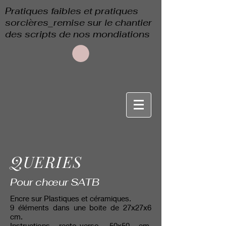
Pratiques faibles et pratiques
sorcières_remise sur le chantier
des scripts de nos mondiations
QUERIES
Pour chœur SATB
Encre sur Plastiques et céramiques.
9 éléments dans une boite de 27x27x6
cm.
Instructions recto-verso, 50x50 cm,