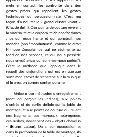
mets en contact, les confronte dans des
gestes précis qui rappellent les gestes
techniques du percussionniste. C'est ma
façon d'ausculter le « grand cluster vivant »
(Claude Ballif). Ces points de couture révèlent
la matérialité et la corporalité de nos fantômes
: ce qui nous hante et qui construit nos
mondes (nos "mondiations", comme le dirait
Philippe Descola), ce qui se sédimente au
fond de nos pensées, ce qui nous possède
nous envoûte (par qui sommes-nous parlés?).
C’est la méthode que j’applique dans le
recueil des disjonctions qui est en quelque
sorte mon carnet de recherche sur la musique
et la création sonore contemporaine.
Grâce à ces méthodes d'enregistrement
(dont on perçoit les indices), aux points
d'entrée et de sortie définis sur la table de
montage, et aux points de couture qui relient
ces fragments, ces morceaux hétérogènes,
ces rushes, deviennent des « objets chevelus
» (Bruno Latour). Dans leur succession et
dans la profondeur de la table de montage, ils