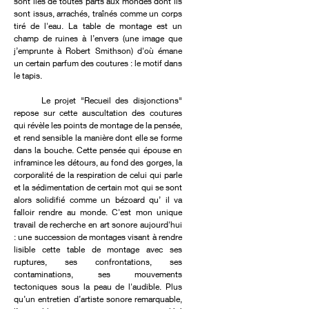
sont liés de toutes parts aux mondes dont ils
sont issus, arrachés, traînés comme un corps
tiré de l'eau. La table de montage est un
champ de ruines à l’envers (une image que
j’emprunte à Robert Smithson) d'où émane
un certain parfum des coutures : le motif dans
le tapis.
Le projet "Recueil des disjonctions"
repose sur cette auscultation des coutures
qui révèle les points de montage de la pensée,
et rend sensible la manière dont elle se forme
dans la bouche. Cette pensée qui épouse en
inframince les détours, au fond des gorges, la
corporalité de la respiration de celui qui parle
et la sédimentation de certain mot qui se sont
alors solidifié comme un bézoard qu’ il va
falloir rendre au monde. C'est mon unique
travail de recherche en art sonore aujourd'hui
: une succession de montages visant à rendre
lisible cette table de montage avec ses
ruptures, ses confrontations, ses
contaminations, ses mouvements
tectoniques sous la peau de l'audible. Plus
qu’un entretien d’artiste sonore remarquable,