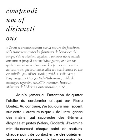
compendi
um of
disjuncti
ons
« Or on se trompe souvent sur la nature des fantômes.
S’ils traversent toutes les frontières de l’espace et du
temps, s’ils se révèlent capables d’innerver notre monde
commun et jusqu’à nos moindres gestes, ce n’est pas
qu’ils seraient immatériels ou de « pures esprits ». c’est
au contraire, que leur matérialité est aussi tenace qu’elle
est subtile : poussières, scories, résidus, sables dans
l’engrenage... » Georges Didi-Huberman , Table de
montage : regarder, recueillir, raconter, Institut
Mémoires de l’Édition Contemporaine, p. 68.
Je n'ai jamais eu l'intention de quitter
l'atelier du cordonnier critiqué par Pierre
Boulez. Au contraire, j'ai toujours mis l'accent
sur cette « autre musique » de l'intelligence
des mains, qui rapproche des éléments
éloignés et justes (Valery, Godard). J'examine
minutieusement chaque point de couture,
chaque point de contact entre des objets en
apparence disparates. Je les rapproche, les