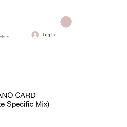
Log In
More
IANO CARD
e Specific Mix)