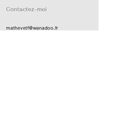
Contactez-moi
mathevetf@wanadoo.fr
Suivez-moi
Recevoir la newsletter
S`abonner maintenant
©Créé avec
Wix.com