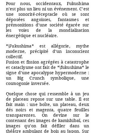
Pour nous, occidentaux, Fukushima
n’est plus un lieu ni un événement. C’est
une sonorité-réceptacle où se sont
déposées angoisses, fantasmes et
prémonitions d’une société égarée sur
les voies de la mondialisation
énergétique et nucléaire.
*\Fukushima* est allégorie, mythe
moderne, précipité d’un inconscient
collectif.
Fusion et fission agrégées à catastrophe
et cataclysme ont fait de *\fukushima* le
signe d’une apocalypse hypermoderne :
un Big Crunch symbolique, une
cosmogonie inversée.
Quelque chose qui ressemble à un jeu
de plateau repose sur une table. Il est
fait main : une boîte, un plateau, deux
dés noirs et magenta, quatre feuilles
transparentes.
On devine sur le
contenant des images de kamishibaï, ces
images qu’on fait défiler dans un
théâtre ambulant de bois au Japon. Sur