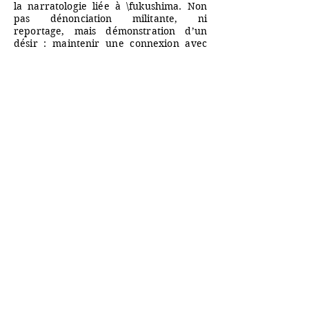
la narratologie liée à \fukushima. Non
pas dénonciation militante, ni
reportage, mais démonstration d’un
désir : maintenir une connexion avec
ces lieux et ces populations
condamnées. Activer un moment
symbolique. Rendre à *\fukushima* ses
forces positives et centrifuges.
Lutter symboliquement contre les
forces mortifères. Ouvrir une
cosmogonie nouvelle, en expansion.