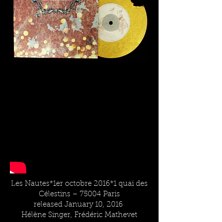
Les Nautes*1er octobre 2016*1 quai des
Célestins – 75004 Paris
released January 10, 2016
Hélène Singer, Frédéric Mathevet