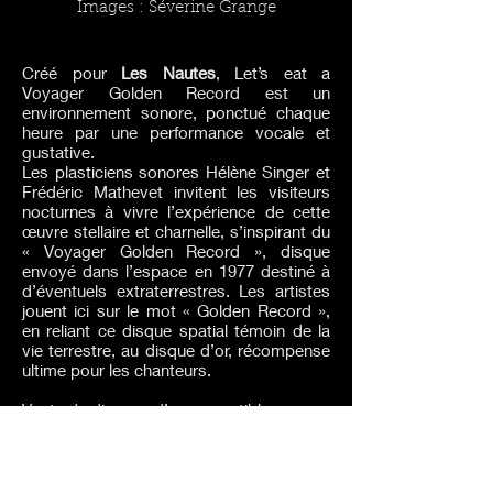
Images : Séverine Grange
Créé pour
Les Nautes
,
Let’s eat a
Voyager Golden Record
est un
environnement sonore, ponctué chaque
heure par une performance vocale et
gustative.
Les plasticiens sonores Hélène Singer et
Frédéric Mathevet invitent les visiteurs
nocturnes à vivre l’expérience de cette
œuvre stellaire et charnelle, s’inspirant du
« Voyager Golden Record », disque
envoyé dans l’espace en 1977 destiné à
d’éventuels extraterrestres. Les artistes
jouent ici sur le mot « Golden Record »,
en reliant ce disque spatial témoin de la
vie terrestre, au disque d’or, récompense
ultime pour les chanteurs.
Vente de disques d’or comestibles.
Tirage limité : 50 exemplaires numérotés
Commandez votre disque d'or
comestible + l'album complet de la