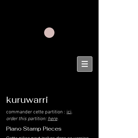
Pratiques faibles et pratiques
sorcières_remise sur le chantier
des scripts de nos mondiations
kuruwarri
commander cette partition :
ici
.
order this partition:
here
.
Piano Stamp Pieces
Cette pièce peut inclure dans sa version