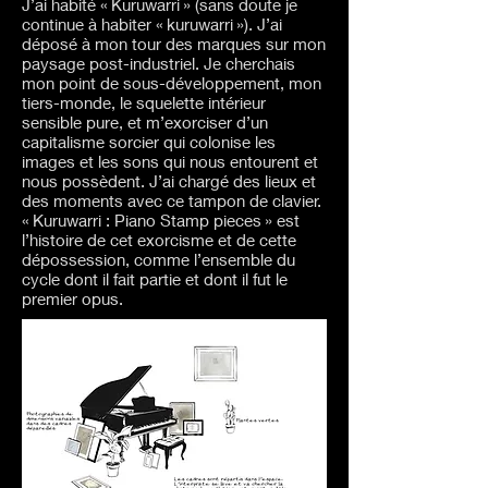
J’ai habité « Kuruwarri » (sans doute je
continue à habiter « kuruwarri »). J’ai
déposé à mon tour des marques sur mon
paysage post-industriel. Je cherchais
mon point de sous-développement, mon
tiers-monde, le squelette intérieur
sensible pure, et m’exorciser d’un
capitalisme sorcier qui colonise les
images et les sons qui nous entourent et
nous possèdent. J’ai chargé des lieux et
des moments avec ce tampon de clavier.
« Kuruwarri : Piano Stamp pieces » est
l’histoire de cet exorcisme et de cette
dépossession, comme l’ensemble du
cycle dont il fait partie et dont il fut le
premier opus.